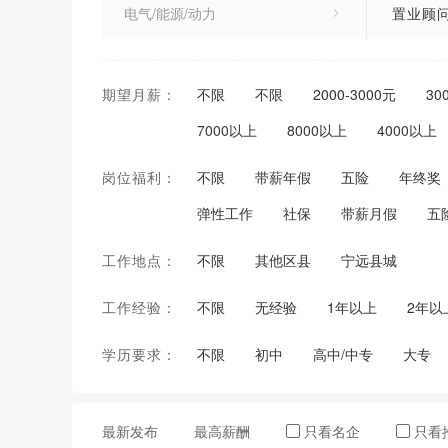
电气/能源/动力
置业顾
机械/仪器仪表
装修装
期望月薪：
不限
不限
2000-3000元
30
销售/项目管理/客户服务
资料员
7000以上
8000以上
4000以上
市场/广告/公关与媒介
项目经
岗位福利：
不限
带薪年假
五险
年终奖
人力资源/行政/文职人员
弹性工作
社保
带薪月假
五
财务/审计/统计
工作地点：
不限
其他区县
宁远县城
贸易/物流/采购/运输
工作经验：
不限
无经验
1年以上
2年以
酒店/餐饮/旅游/运动休闲
学历要求：
不限
初中
高中/中专
大专
美术/设计/创意
贸易/消费/制造/营运
最新发布
最高薪酬
只看名企
只看