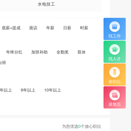
水电技工
维修工程师
底薪+提成
面议
年薪
日薪
时薪
陪检员
找工作
年终分红
加班补助
全勤奖
双休
找人才
白班
发职位
8年以上
9年以上
10年以上
录简历
为您优选
0
个放心职位