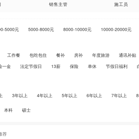
问
销售主管
施工员
潢设计
木工
测绘/测量
00-5000元
5000-8000元
8000-10000元
10000-20000元
安装师傅
开料师傅
理
设计师
设计师助理
工作餐
包吃包住
餐补
房补
年度旅游
通讯补贴
险一金
法定节假日
13薪
保险
单休
节假日福利
上
3年以上
4年以上
5年以上
6年以上
7年以上
本科
硕士
推荐