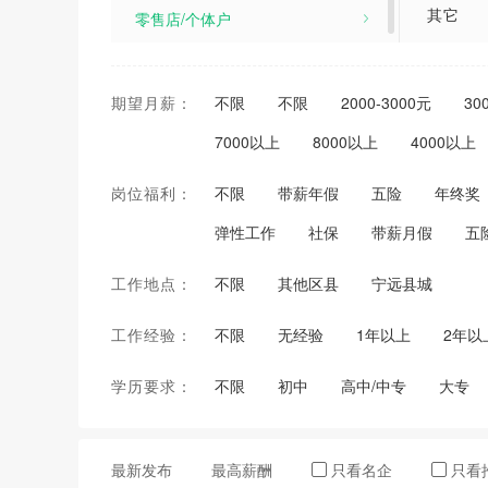
其它
零售店/个体户
洗车工
期望月薪：
不限
不限
2000-3000元
30
配送员
7000以上
8000以上
4000以上
安装师
岗位福利：
不限
带薪年假
五险
年终奖
快递员
弹性工作
社保
带薪月假
五
维修工
工作地点：
不限
其他区县
宁远县城
钟点工
工作经验：
不限
无经验
1年以上
2年以
演艺部
学历要求：
不限
初中
高中/中专
大专
营销经
传送
最新发布
最高薪酬
只看名企
只看