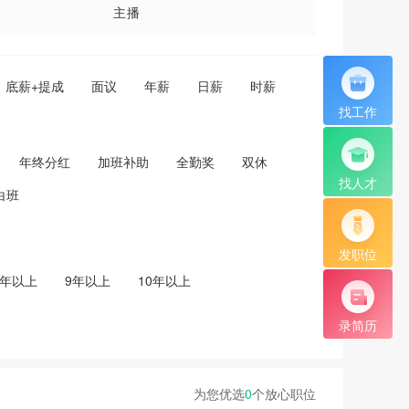
主播
店长
底薪+提成
面议
年薪
日薪
时薪
学徒
找工作
送货员
年终分红
加班补助
全勤奖
双休
管理员
找人才
白班
汽车美容
助理
发职位
8年以上
9年以上
10年以上
营销总监
录简历
前台咨客
督导
为您优选
0
个放心职位