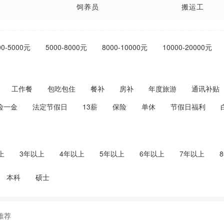
饲养员
搬运工
主管
前台
00-5000元
5000-8000元
8000-10000元
10000-20000元
主持人
模特
傅
师傅
汽修
工作餐
包吃包住
餐补
房补
年度旅游
通讯补贴
农艺师
保姆
险一金
法定节假日
13薪
保险
单休
节假日福利
寒假工
钣金工
保育员
茶艺员
上
3年以上
4年以上
5年以上
6年以上
7年以上
总监
酒水促销
本科
硕士
理
市场经理
DJ公主
出品
理货员
推荐