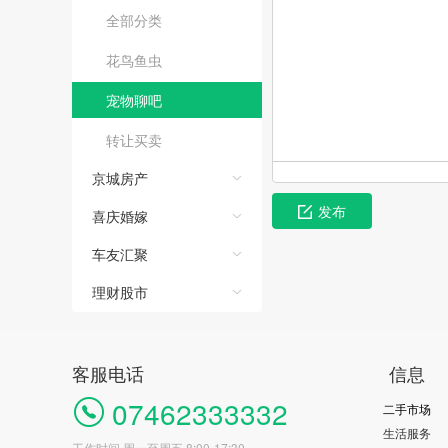
全部分类
花鸟鱼虫
宠物聊吧
转让买卖
京城房产
发布
喜庆婚嫁
车友汇聚
理财股市
客服电话
信息
07462333332
二手市场
生活服务
工作时间 周一至周五 8:00-17:30