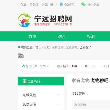
你好，
请登录
免费注册
QQ登录
微信登录
首页
信息
招聘
您的位置：
首页
/
贴吧
/
家有宠物
/
宠物聊吧
/
全部帖子
总浏览量：
97502
共有帖子：
103
昨日：
0
今日
家有宠物
/
宠物聊吧
全部帖子
本版管理：
京城茶馆
风味美食
家有宠物