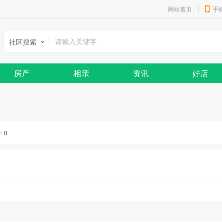
网站首页
手
社区搜索
房产
相亲
资讯
好店
：
0