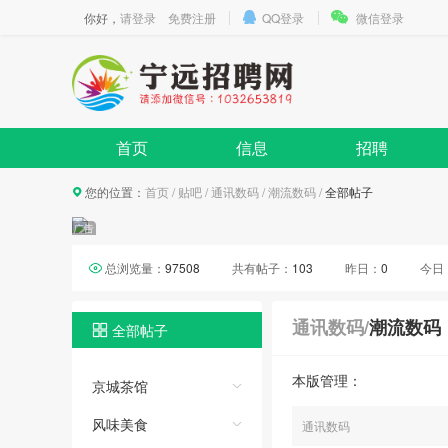
你好，
请登录
免费注册
QQ登录
微信登录
首页
信息
招聘
您的位置：
首页
/
贴吧
/
通讯数码
/
潮流数码
/
全部帖子
总浏览量：
97508
共有帖子：
103
昨日：
0
今日
通讯数码
/
潮流数码
全部帖子
本版管理：
京城茶馆
风味美食
通讯数码