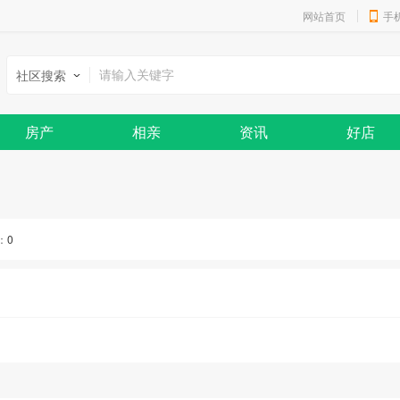
网站首页
手
社区搜索
房产
相亲
资讯
好店
：
0