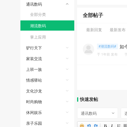
通讯数码
全部分类
全部帖子
潮流数码
最新回复
最新发布
掌上应用
如
#潮流数码#
驴行天下
于
1年前
发布
家装交流
上班一族
情感驿站
文化沙龙
快速发帖
时尚购物
休闲娱乐
通讯数码
亲子乐园