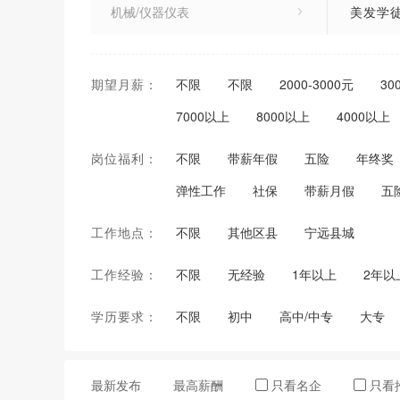
机械/仪器仪表
美发学
销售/项目管理/客户服务
发型师
期望月薪：
不限
不限
2000-3000元
30
市场/广告/公关与媒介
推拿按
7000以上
8000以上
4000以上
人力资源/行政/文职人员
足疗保
岗位福利：
不限
带薪年假
五险
年终奖
财务/审计/统计
弹性工作
社保
带薪月假
五
贸易/物流/采购/运输
工作地点：
不限
其他区县
宁远县城
酒店/餐饮/旅游/运动休闲
工作经验：
不限
无经验
1年以上
2年以
美术/设计/创意
学历要求：
不限
初中
高中/中专
大专
贸易/消费/制造/营运
专业服务/教育/培训
最新发布
最高薪酬
只看名企
只看