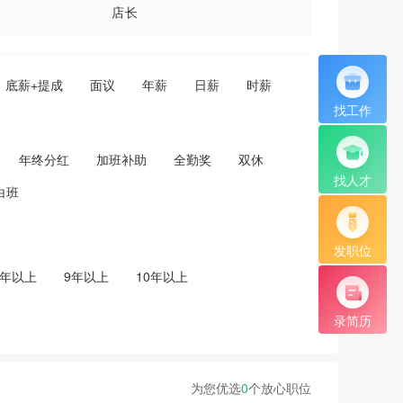
店长
化妆师
底薪+提成
面议
年薪
日薪
时薪
美容顾问
找工作
理疗
年终分红
加班补助
全勤奖
双休
找人才
白班
发职位
8年以上
9年以上
10年以上
录简历
为您优选
0
个放心职位