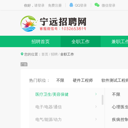
你好，
请登录
免费注册
QQ登录
微信登录
招聘首页
全职工作
兼职工
您的位置：
首页
/
招聘
/
全职工作
计算机/互联网类
热门职位：
不限
硬件工程师
软件测试工程
建筑/房地产/装饰装修
医疗卫生/美容保健
不限
电子/电器/通信
心理医
电气/能源/动力
疾病控制