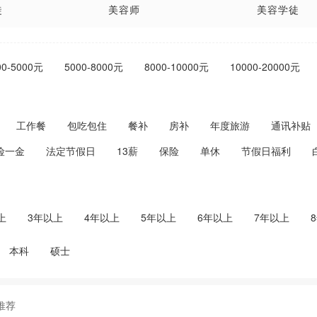
徒
美容师
美容学徒
医药代表
美甲师
00-5000元
5000-8000元
8000-10000元
10000-20000元
摩
药剂师
店长
健
采耳师
洗头工
工作餐
包吃包住
餐补
房补
年度旅游
通讯补贴
险一金
法定节假日
13薪
保险
单休
节假日福利
上
3年以上
4年以上
5年以上
6年以上
7年以上
本科
硕士
推荐