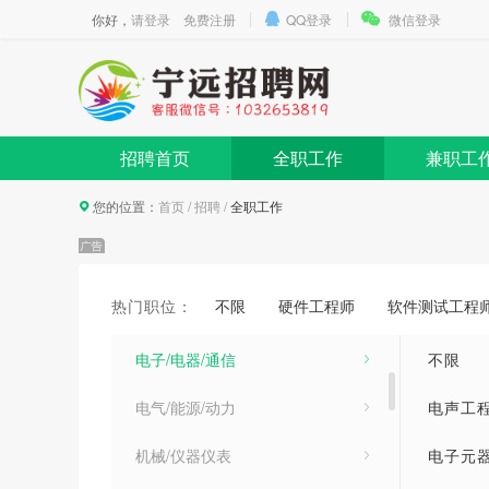
你好，
请登录
免费注册
QQ登录
微信登录
招聘首页
全职工作
兼职工
您的位置：
首页
/
招聘
/
全职工作
计算机/互联网类
建筑/房地产/装饰装修
热门职位：
不限
硬件工程师
软件测试工程
医疗卫生/美容保健
电子/电器/通信
不限
电气/能源/动力
电声工
机械/仪器仪表
电子元