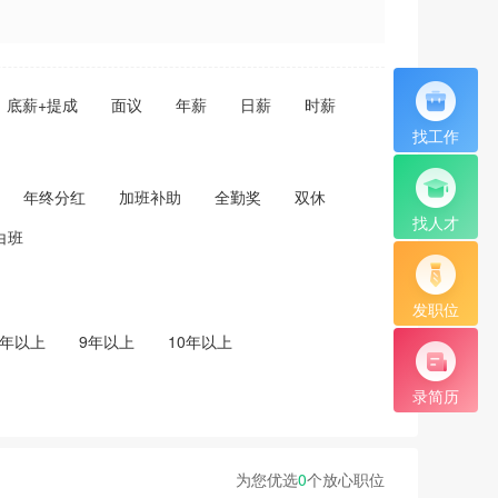
底薪+提成
面议
年薪
日薪
时薪
找工作
年终分红
加班补助
全勤奖
双休
找人才
白班
发职位
8年以上
9年以上
10年以上
录简历
为您优选
0
个放心职位