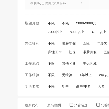
销售/项目管理/客户服务
市场/广告/公关与媒介
期望月薪：
不限
不限
2000-3000元
30
人力资源/行政/文职人员
7000以上
8000以上
4000以上
财务/审计/统计
岗位福利：
不限
带薪年假
五险
年终奖
贸易/物流/采购/运输
弹性工作
社保
带薪月假
五
酒店/餐饮/旅游/运动休闲
工作地点：
不限
其他区县
宁远县城
美术/设计/创意
工作经验：
不限
无经验
1年以上
2年以
贸易/消费/制造/营运
学历要求：
不限
初中
高中/中专
大专
专业服务/教育/培训
非赢利机构/其他
最新发布
最高薪酬
只看名企
只看