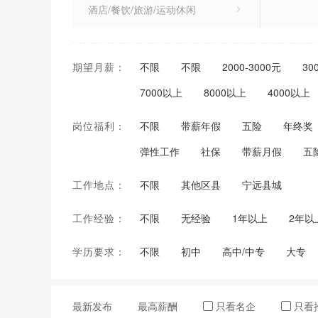
酒店/餐饮/旅游/运动休闲
美术/设计/创意
期望月薪：
不限
不限
2000-3000元
30
贸易/消费/制造/营运
7000以上
8000以上
4000以上
专业服务/教育/培训
岗位福利：
不限
带薪年假
五险
年终奖
非赢利机构/其他
弹性工作
社保
带薪月假
五
金融/银行/保险
工作地点：
不限
其他区县
宁远县城
金融/银行/保险
工作经验：
不限
无经验
1年以上
2年以
零售店/个体户
学历要求：
不限
初中
高中/中专
大专
最新发布
最高薪酬
只看名企
只看