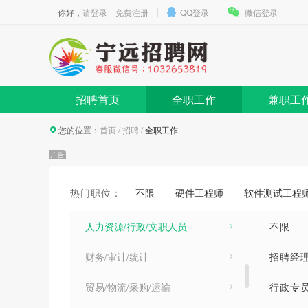
你好，
请登录
免费注册
QQ登录
微信登录
建筑/房地产/装饰装修
医疗卫生/美容保健
电子/电器/通信
招聘首页
全职工作
兼职工
电气/能源/动力
您的位置：
首页
/
招聘
/
全职工作
机械/仪器仪表
销售/项目管理/客户服务
热门职位：
不限
硬件工程师
软件测试工程
市场/广告/公关与媒介
人力资源/行政/文职人员
不限
财务/审计/统计
招聘经理
贸易/物流/采购/运输
行政专员