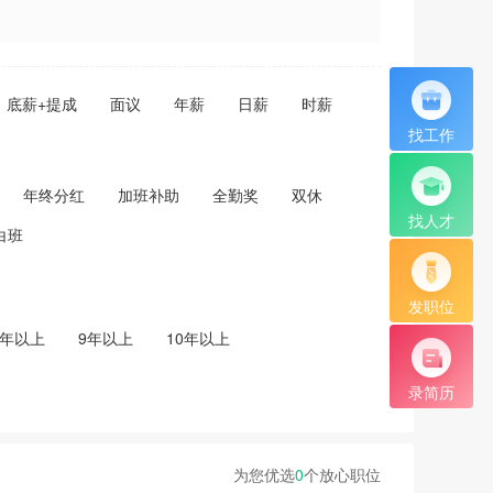
底薪+提成
面议
年薪
日薪
时薪
找工作
年终分红
加班补助
全勤奖
双休
找人才
白班
发职位
8年以上
9年以上
10年以上
录简历
为您优选
0
个放心职位