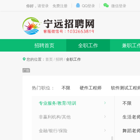
你好，
请登录
免费注册
QQ登录
微信登录
市场/广告/公关与媒介
人力资源/行政/文职人员
财务/审计/统计
招聘首页
全职工作
兼职工
贸易/物流/采购/运输
您的位置：
首页
/
招聘
/
全职工作
酒店/餐饮/旅游/运动休闲
美术/设计/创意
热门职位：
不限
硬件工程师
软件测试工程
贸易/消费/制造/营运
专业服务/教育/培训
不限
非赢利机构/其他
生活老
金融/银行/保险
舞蹈老