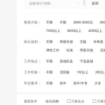
金融/银行/保险
副班
零售店/个体户
陪护主
期望月薪：
不限
不限
2000-3000元
30
7000以上
8000以上
4000以上
岗位福利：
不限
带薪年假
五险
年终奖
弹性工作
社保
带薪月假
五
工作地点：
不限
其他区县
宁远县城
工作经验：
不限
无经验
1年以上
2年以
学历要求：
不限
初中
高中/中专
大专
最新发布
最高薪酬
只看名企
只看