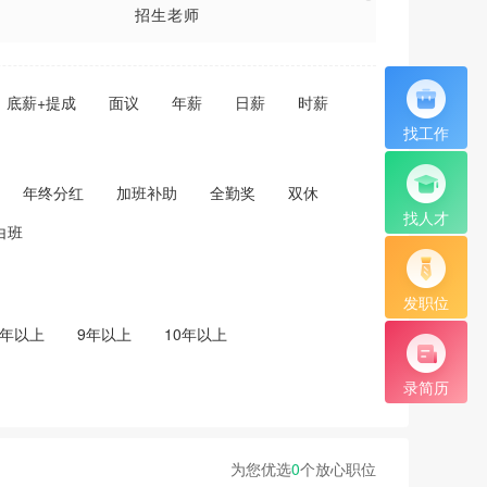
招生老师
底薪+提成
面议
年薪
日薪
时薪
找工作
年终分红
加班补助
全勤奖
双休
找人才
白班
发职位
8年以上
9年以上
10年以上
录简历
为您优选
0
个放心职位