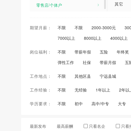
其它
零售店/个体户
洗车工
期望月薪：
不限
不限
2000-3000元
30
配送员
7000以上
8000以上
4000以上
安装师
岗位福利：
不限
带薪年假
五险
年终奖
快递员
弹性工作
社保
带薪月假
五
维修工
工作地点：
不限
其他区县
宁远县城
钟点工
工作经验：
不限
无经验
1年以上
2年以
演艺部
学历要求：
不限
初中
高中/中专
大专
营销经
传送
最新发布
最高薪酬
只看名企
只看