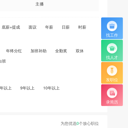
主播
店长
底薪+提成
面议
年薪
日薪
时薪
学徒
找工作
送货员
年终分红
加班补助
全勤奖
双休
管理员
找人才
白班
汽车美容
助理
发职位
8年以上
9年以上
10年以上
营销总监
录简历
前台咨客
督导
为您优选
0
个放心职位