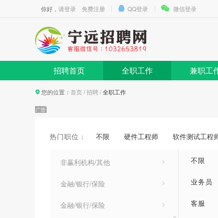
你好，
请登录
免费注册
QQ登录
微信登录
人力资源/行政/文职人员
财务/审计/统计
贸易/物流/采购/运输
招聘首页
全职工作
兼职工
酒店/餐饮/旅游/运动休闲
您的位置：
首页
/
招聘
/
全职工作
美术/设计/创意
贸易/消费/制造/营运
热门职位：
不限
硬件工程师
软件测试工程
专业服务/教育/培训
不限
非赢利机构/其他
业务员
金融/银行/保险
客服
金融/银行/保险