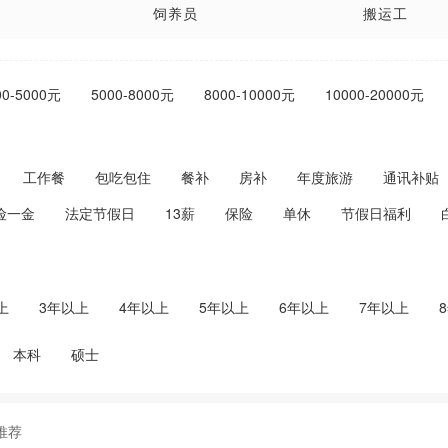
饲养员
搬运工
主管
前台
00-5000元
5000-8000元
8000-10000元
10000-20000元
主持人
模特
傅
师傅
汽修
工作餐
包吃包住
餐补
房补
年度旅游
通讯补贴
农艺师
保姆
险一金
法定节假日
13薪
保险
单休
节假日福利
寒假工
钣金工
保育员
茶艺员
上
3年以上
4年以上
5年以上
6年以上
7年以上
总监
酒水促销
本科
硕士
理
市场经理
DJ公主
出品
理货员
推荐